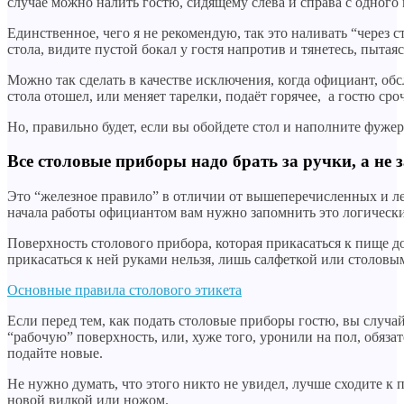
случае можно налить гостю, сидящему слева и справа с одного 
Единственное, чего я не рекомендую, так это наливать “через с
стола, видите пустой бокал у гостя напротив и тянетесь, пытая
Можно так сделать в качестве исключения, когда официант, 
стола отошел, или меняет тарелки, подаёт горячее, а гостю ср
Но, правильно будет, если вы обойдете стол и наполните фужер
Все столовые приборы надо брать за ручки, а не 
Это “железное правило” в отличии от вышеперечисленных и ле
начала работы официантом вам нужно запомнить это логическ
Поверхность столового прибора, которая прикасаться к пище д
прикасаться к ней руками нельзя, лишь салфеткой или столовы
Основные правила столового этикета
Если перед тем, как подать столовые приборы гостю, вы случай
“рабочую” поверхность, или, хуже того, уронили на пол, обяза
подайте новые.
Не нужно думать, что этого никто не увидел, лучше сходите к 
новой вилкой или ножом.