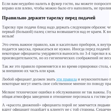
Если вам неудобно налить в фужер гостю, вы можете попросит
вправо или влево, чтобы можно было его наполнить, не проли
Правильно держите тарелку перед подачей
Тарелку при подачи блюд надо держать следующим образом: чет
первый (большой) палец слегка возвышается над ее краем. К в
нельзя!
Это очень важное правило, как и касательно приборов, к внутр
подается закуска, прикасаться не нужно. Иногда перед подачей
некоторые официанты умудряются выносить по 3-4 тарелки в ка
производительности, но из гигиенических соображений не вес
Так же это правило применяется и во время сервировки стола, 
за внешнюю их часть или края.
Любой официант должен знать
эти правила
и неукоснительно п
некоторые могут иметь свое собственное мнение по поводу пр
Мелкие технические ошибки в обслуживании не так важны. Го
общая атмосфера заведения и отношение персонала к гостям ре
А «красота движений» официанта порой не замечается людьми –
вдруг официант подойдет к клиенту не с той стороны. Сердечн