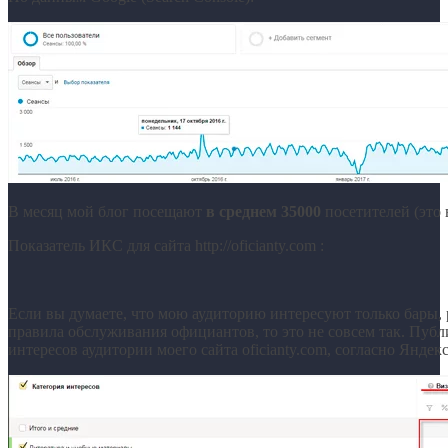
В месяц мой блог посещают
в среднем 35000
посетителей (это в
Показатель ИКС для сайта http://oficianty.com :
Если вы думаете, что мою аудиторию интересуют только бары, 
правила обслуживания официантов, то это не совсем так. Публ
интересов аудитории моего сайта oficianty.com, согласно Яндек