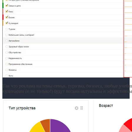
Так что реклама на темы семьи, туризма, бизнеса, любые учеб
кулинарии (и не только!) будут весьма актуальны и эффективн