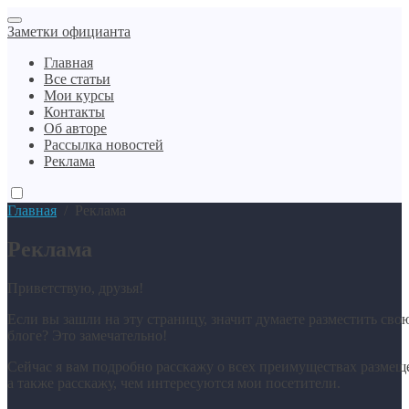
Заметки официанта
Главная
Все статьи
Мои курсы
Контакты
Об авторе
Рассылка новостей
Реклама
Главная
/
Реклама
Реклама
Приветствую, друзья!
Если вы зашли на эту страницу, значит думаете разместить сво
блоге? Это замечательно!
Сейчас я вам подробно расскажу о всех преимуществах размещ
а также расскажу, чем интересуются мои посетители.