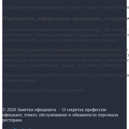
Я рассмотрю ваше предложение, свяжусь с вами и мы обговори
Партнерство, реферальные программы, сотрудни
Если вы являетесь представителем фирмы, завода, ЧП, которое
изготовлением, сбытом, реализацией продукции, которая может
и читателей сайта, я готов рассмотреть ваше предложение.
Допустим, вы реализуете униформу для официантов или шьёте 
связываетесь со мной, я размещаю в соответствующей статье с
рекламой. В итоге вы получаете новых заказчиков, люди качест
остаюсь со своим интересом. Думаю, что понятно объяснил))
Так что пишите в раздел Контакты на сайте, будем общаться и 
соприкосновения.
Рад буду рассмотреть ваши предложения!
©
2026
Заметки официанта
·
О секретах профессии
официант, этикет, обслуживание и обязанности персонала
ресторана