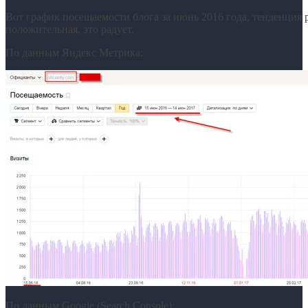
Вот график посещаемости блога за июнь 2016 года, тенденция
положительная, это радует.
По данным Яндекс Метрика:
По данным Google (Search Console):