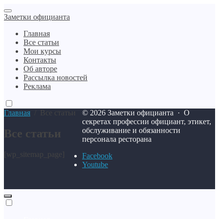
Заметки официанта
Главная
Все статьи
Мои курсы
Контакты
Об авторе
Рассылка новостей
Реклама
Главная
/
Все статьи
©
2026
Заметки официанта
·
О
секретах профессии официант, этикет,
обслуживание и обязанности
Все статьи
персонала ресторана
[wp_sitemap_page]
Facebook
Youtube